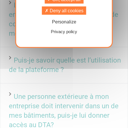
Les informations liées à mon
Deny all cookies
entreprise et/ou les informations de
Personalize
contact sont obsolètes, puis-je les
Privacy policy
mettre à jour ?
Puis-je savoir quelle est l’utilisation
de la plateforme ?
Une personne extérieure à mon
entreprise doit intervenir dans un de
mes bâtiments, puis-je lui donner
accès au DTA?