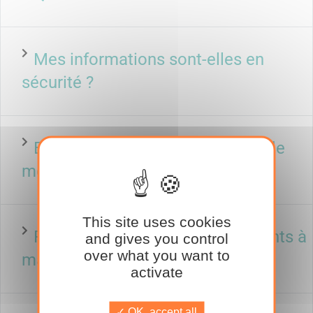
Mes informations sont-elles en
sécurité ?
Est-ce que je reste propriétaire de
mes documents ?
This site uses cookies
Puis-je ajouter des sites/bâtiments à
and gives you control
over what you want to
ma structure ?
activate
OK, accept all