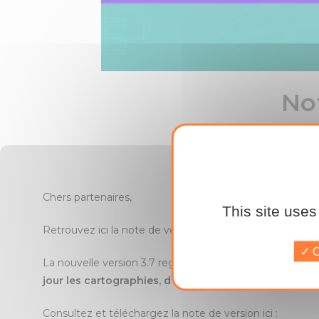
No
Chers partenaires,
This site uses
Retrouvez ici la note de version avec les nouvelles fonc
O
La nouvelle version 3.7 regroupe de nombreuses mises 
jour les cartographies,
d’optimiser vos recherches gr
Consultez et téléchargez la note de version ici :