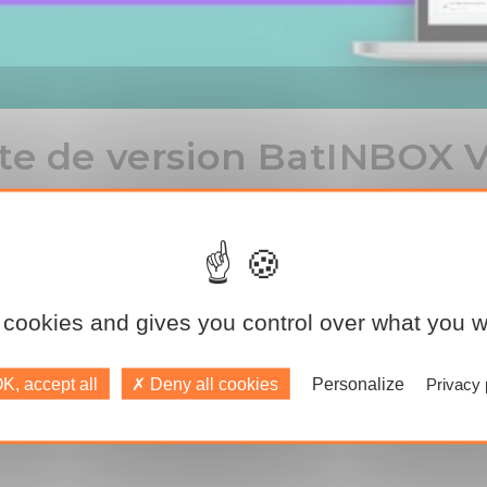
te de version BatINBOX V
 cookies and gives you control over what you w
tionnalités de la nouvelle version 3.7 de BatINBOX.
K, accept all
Deny all cookies
Personalize
Privacy 
à jour qui vont vous permettre
de créer un nouveau profil « Op
âce à des filtres,
modifier des actions depuis Gantt.