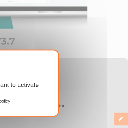
3.7
ant to activate
policy
érateur intégrateur »,
mettre à