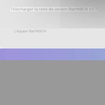
Télécharger la note de version BatINBOX V3.7
L’équipe BatINBOX